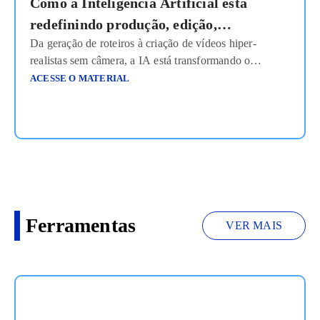
Como a Inteligência Artificial está
redefinindo produção, edição,
Da geração de roteiros à criação de vídeos hiper-
personalização e escala em...
realistas sem câmera, a IA está transformando o
audiovisual em um sistema inteligente de produção sob
ACESSE O MATERIAL
demanda. Produzir conteúdo audiovisual sempre foi
sinônimo de estrutura pesada, não é mesmo? Equipe
técnica, câmeras, estúdio, iluminação e uma série de
outros equipamentos, caixas … e, por aí vai. E
Ler mais
Ferramentas
VER MAIS