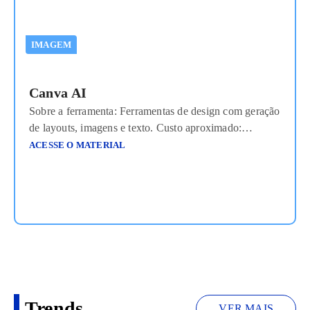
IMAGEM
Canva AI
Sobre a ferramenta: Ferramentas de design com geração
de layouts, imagens e texto. Custo aproximado:
Freemium com planos a partir de US$12mês Link de
ACESSE O MATERIAL
acesso: https://canva.com
Trends
VER MAIS