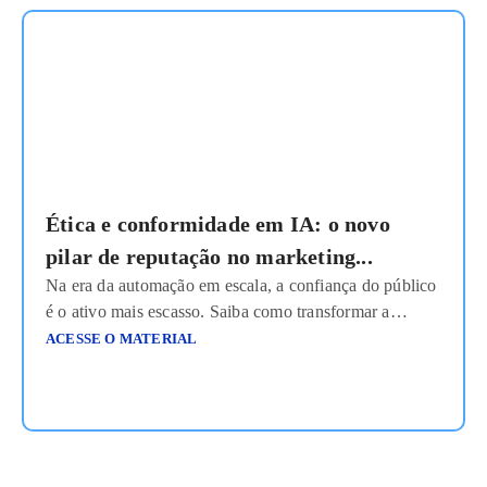
Ética e conformidade em IA: o novo
pilar de reputação no marketing...
Na era da automação em escala, a confiança do público
é o ativo mais escasso. Saiba como transformar a
conformidade em diferencial competitivo. A
ACESSE O MATERIAL
Inteligência Artificial já é o motor invisível do
marketing moderno, acelerando processos e
personalizando jornadas. No entanto, com grandes
poderes vem uma responsabilidade proporcional sobre
privacidade e transparência. Este capítulo do
Ler mais