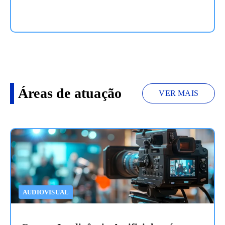
necessariamente que tenha intervenção humana? Isso é
Inteligência Artificial. De forma objetiva, a IA é uma
subárea da ciência da computação dedicada a
desenvolver sistemas capazes de executar tarefas que,
quando realizadas por humanos,
Ler mais
Áreas de atuação
VER MAIS
AUDIOVISUAL