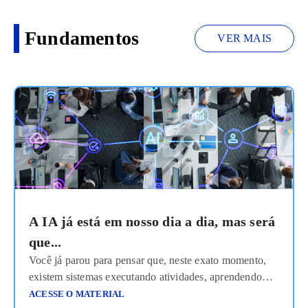
Fundamentos
VER MAIS
A IA já está em nosso dia a dia, mas será
que...
Você já parou para pensar que, neste exato momento,
existem sistemas executando atividades, aprendendo
com dados e interagindo com pessoas, sem
ACESSE O MATERIAL