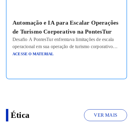
Automação e IA para Escalar Operações
de Turismo Corporativo na PontesTur
Desafio A PontesTur enfrentava limitações de escala
operacional em sua operação de turismo corporativo
devido ao alto volume de tarefas manuais,
ACESSE O MATERIAL
microprocessos distribuídos entre múltiplos sistemas e
dependência intensa de intervenção humana. O
crescimento do volume de clientes e demandas
implicava aumento proporcional de equipe, elevando
custos e riscos operacionais. Entre os principais
desafios estavam:
Ler mais
Ética
VER MAIS