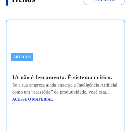
ARTIGOS
IA não é ferramenta. É sistema crítico.
Se a sua empresa ainda enxerga a Inteligência Artificial
como um “acessório” de produtividade, você está
ignorando os riscos de uma infraestrutura que decide,
ACESSE O MATERIAL
opera e escala sem supervisão adequada. No início da
adoção, era comum tratar o ChatGPT ou o Midjourney
como ferramentas isoladas, um “canivete suíço” digital.
Mas, em 2026, com a ascensão
Ler mais