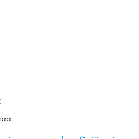
)
izada.