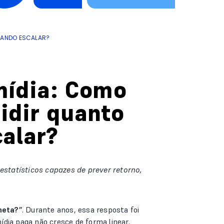
QUANDO ESCALAR?
mídia: Como
idir quanto
calar?
statísticos capazes de prever retorno,
meta?”
. Durante anos, essa resposta foi
dia paga não cresce de forma linear.