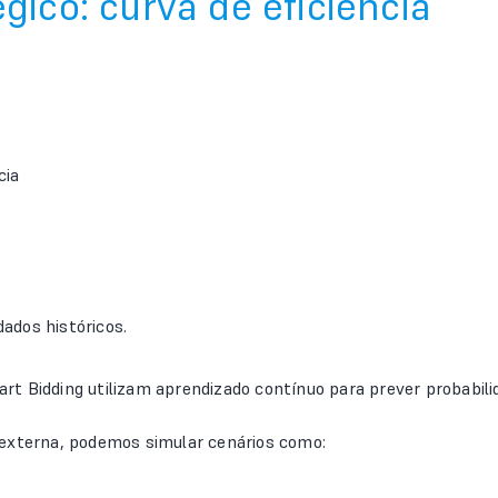
gico: curva de eficiência
cia
ados históricos.
rt Bidding utilizam aprendizado contínuo para prever probabil
xterna, podemos simular cenários como: