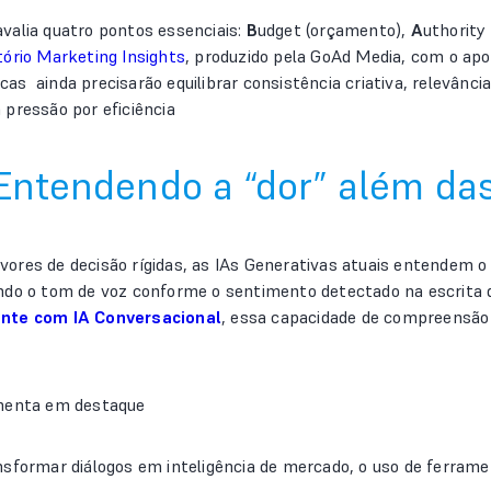
valia quatro pontos essenciais:
B
udget (orçamento),
A
uthority
tório Marketing Insights
, produzido pela GoAd Media, com o apo
 ainda precisarão equilibrar consistência criativa, relevância 
 pressão por eficiência
Entendendo a “dor” além da
ores de decisão rígidas, as IAs Generativas atuais entendem o
ndo o tom de voz conforme o sentimento detectado na escrita d
iente com IA Conversacional
, essa capacidade de compreensão 
amenta em destaque
sformar diálogos em inteligência de mercado, o uso de ferramen