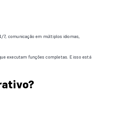
4/7, comunicação em múltiplos idiomas,
 que executam funções completas. E isso está
rativo?