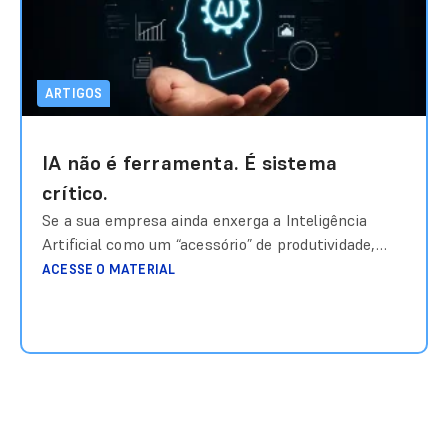
ARTIGOS
IA não é ferramenta. É sistema
crítico.
Se a sua empresa ainda enxerga a Inteligência
Artificial como um “acessório” de produtividade,
você está ignorando os riscos de uma
ACESSE O MATERIAL
infraestrutura que decide, opera e escala sem
supervisão adequada. No início da adoção, era
comum tratar o ChatGPT ou o Midjourney como
ferramentas isoladas, um “canivete suíço” digital.
Mas, em 2026, com a ascensão
Ler mais