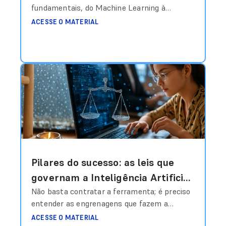
fundamentais, do Machine Learning à
Robótica, e como eles sustentam as
ACESSE O MATERIAL
soluções mais críticas da indústria atual.
Para navegar com precisão nesse
ecossistema, é fundamental distinguir as
diferentes disciplinas que compõem o
‘guarda-chuva’ da IA. Cada subcampo possui
lógicas, capacidades e limitações distintas,
sendo aplicados de forma estratégica
conforme o objetivo
Ler mais
Pilares do sucesso: as leis que
governam a Inteligência Artificial
(IA)
Não basta contratar a ferramenta; é preciso
entender as engrenagens que fazem a
Inteligência Artificial entregar resultados
ACESSE O MATERIAL