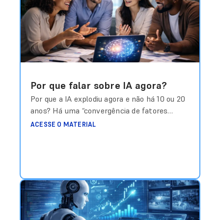
como
Ler mais
Por que falar sobre IA agora?
Por que a IA explodiu agora e não há 10 ou 20
anos? Há uma “convergência de fatores
críticos” que criou o momento perfeito para a
ACESSE O MATERIAL
revolução atual. São eles: Fonte: PwC Global
AI Study, McKinsey (2025)