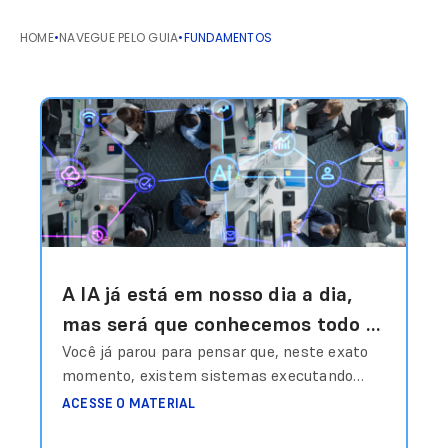
HOME
•
NAVEGUE PELO GUIA
•
FUNDAMENTOS
A IA já está em nosso dia a dia,
mas será que conhecemos todo o
seu poder?
Você já parou para pensar que, neste exato
momento, existem sistemas executando
atividades, aprendendo com dados e
ACESSE O MATERIAL
interagindo com pessoas, sem
necessariamente que tenha intervenção