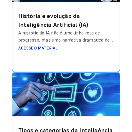
História e evolução da
Inteligência Artificial (IA)
A história da IA não é uma linha reta de
progresso, mas uma narrativa dramática de
euforia, decepção e renascimento.
ACESSE O MATERIAL
Compreender esses ciclos é vital para
distinguir o hype da realidade. A Era dos
Pioneiros (1950-1960): O sonho começou com
Alan Turing e seu artigo seminal de 1950,
“Computing Machinery and Intelligence”,
onde propôs o
Ler mais
Tipos e categorias da Inteligência