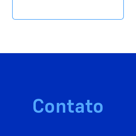
reais e seguros. Implementar IA sem
conhecer seus fundamentos é como tentar
pilotar um avião conhecendo apenas o painel,
sem entender as leis da física. No dia a dia de
uma agência ou empresa, o sucesso não
depende
Ler mais
Contato