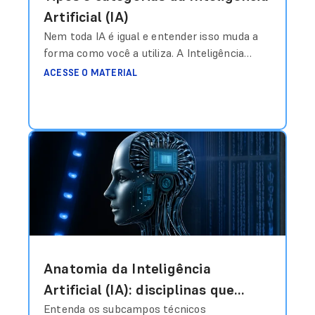
Artificial (IA)
Nem toda IA é igual e entender isso muda a
forma como você a utiliza. A Inteligência
Artificial (IA) está em todo lugar, mas nem
ACESSE O MATERIAL
toda IA opera da mesma forma. Enquanto um
filtro de spam e um modelo de linguagem
avançado compartilham o mesmo nome
genérico, suas arquiteturas e limites são
mundos à parte.
Ler mais
Anatomia da Inteligência
Artificial (IA): disciplinas que
moldam o mercado
Entenda os subcampos técnicos