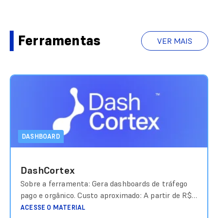
Ferramentas
VER MAIS
DASHBOARD
DashCortex
Sobre a ferramenta: Gera dashboards de tráfego
pago e orgânico. Custo aproximado: A partir de R$
194 Link de acesso: https://dashcortex.com/
ACESSE O MATERIAL