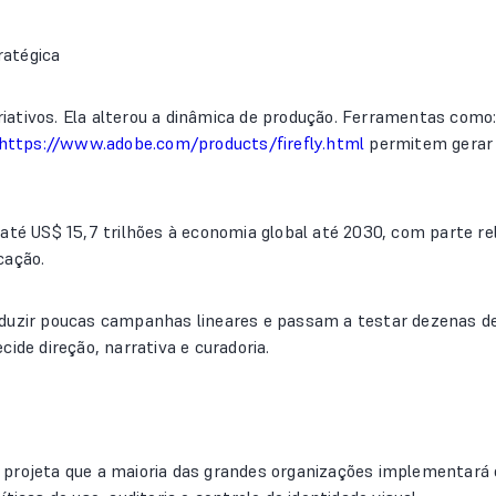
ratégica
 criativos. Ela alterou a dinâmica de produção. Ferramentas com
https://www.adobe.com/products/firefly.html
permitem gerar m
 até US$ 15,7 trilhões à economia global até 2030, com parte r
cação.
oduzir poucas campanhas lineares e passam a testar dezenas 
ide direção, narrativa e curadoria.
projeta que a maioria das grandes organizações implementará 