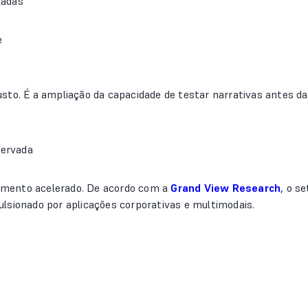
ladas
e
sto. É a ampliação da capacidade de testar narrativas antes da
servada
imento acelerado. De acordo com a
Grand View Research
,
o se
lsionado por aplicações corporativas e multimodais.