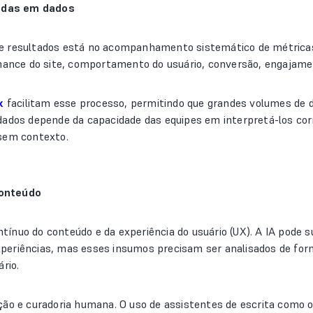
adas em dados
 resultados está no acompanhamento sistemático de métricas e 
rmance do site, comportamento do usuário, conversão, engajamen
x
facilitam esse processo, permitindo que grandes volumes de 
dados depende da capacidade das equipes em interpretá-los co
 sem contexto.
conteúdo
nuo do conteúdo e da experiência do usuário (UX). A IA pode sug
periências, mas esses insumos precisam ser analisados de form
rio.
ção e curadoria humana. O uso de assistentes de escrita como 