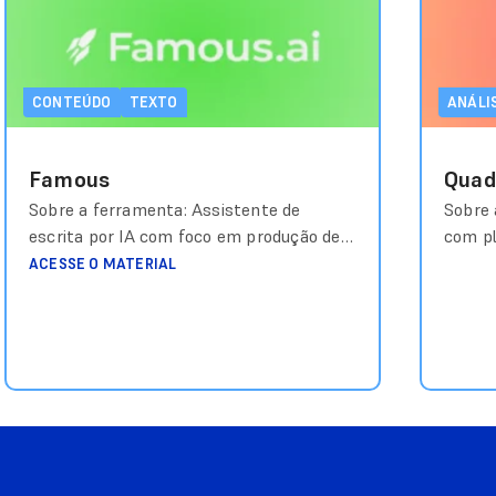
CONTEÚDO
TEXTO
ANÁLI
Famous
Quad
Sobre a ferramenta: Assistente de
Sobre 
escrita por IA com foco em produção de
com pl
conteúdo e prompts. Custo aproximado:
pergun
ACESSE O MATERIAL
Freemium / planos a serem consultados.
e comp
Link de acesso: https://famous.ai/
Freemi
Link .