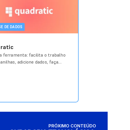
SE DE DADOS
ratic
a ferramenta: facilita o trabalho
anilhas, adicione dados, faça
tas, transforme, analise, visualize
artilhe. Custo aproximado:
um; planos a partir de R$ 18/mês
..
ACESSE O MATERIAL
PRÓXIMO CONTEÚDO