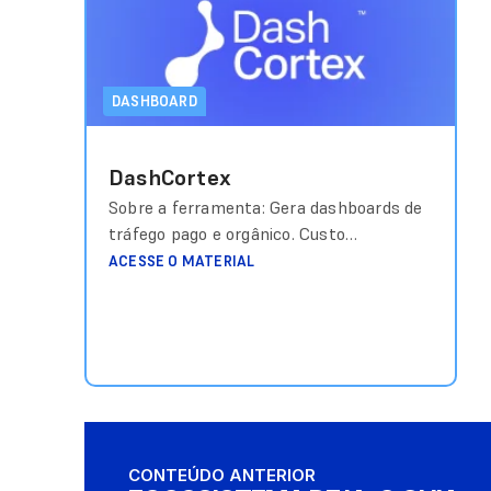
DASHBOARD
DashCortex
Sobre a ferramenta: Gera dashboards de
tráfego pago e orgânico. Custo
aproximado: A partir de R$ 194 Link de
ACESSE O MATERIAL
acesso: https://dashcortex.com/
CONTEÚDO ANTERIOR