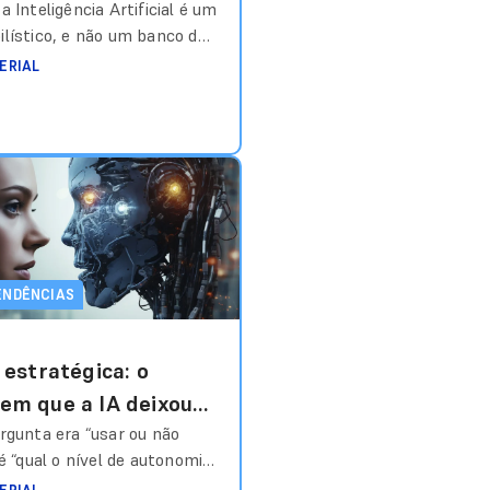
 convicção?
 Inteligência Artificial é um
lístico, e não um banco de
imeiro passo para construir
ERIAL
ça de conteúdo segura e
os maiores choques para
a usar LLMs (Grandes
inguagem) é perceber que a
de citar leis que não
nventar
Ler mais
ENDÊNCIAS
estratégica: o
m que a IA deixou
erencial
rgunta era “usar ou não
é “qual o nível de autonomia
ão?”. Os dados de 2026