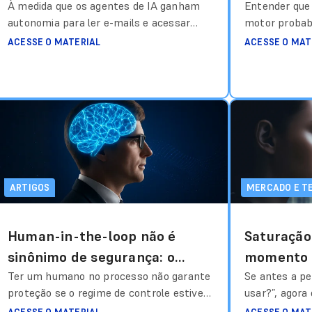
“Phishing” da era da IA?
À medida que os agentes de IA ganham
com tanta
Entender que a
autonomia para ler e-mails e acessar
motor probabi
bases de dados, um novo vetor de ataque
dados, é o pr
ACESSE O MATERIAL
ACESSE O MAT
surge: a capacidade de sequestrar o
uma governan
comportamento do sistema através de
factual Um d
texto camuflado. No phishing tradicional,
quem começa 
o hacker engana o humano para obter
Modelos de L
uma senha. No Prompt Injection, o
ferramenta po
hacker engana o modelo
Ler mais
existem ou i
ARTIGOS
MERCADO E T
Human-in-the-loop não é
Saturação 
sinônimo de segurança: o
momento e
design correto da supervisão
Ter um humano no processo não garante
de ser dif
Se antes a pe
proteção se o regime de controle estiver
usar?”, agora 
desalinhado ao risco. Entenda as
da sua operaç