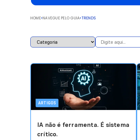
HOME
•
NAVEGUE PELO GUIA
•
TRENDS
ARTIGOS
IA não é ferramenta. É sistema
crítico.