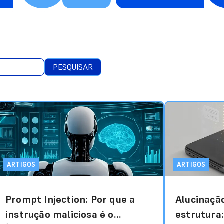
PESQUISAR
ARTIGOS
ARTIGOS
Prompt Injection: Por que a
Alucinação
instrução maliciosa é o
estrutura: