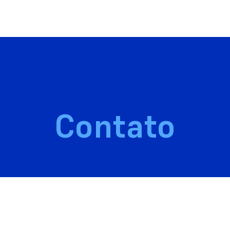
2026, a IA emergiu como
Ler mais
Contato