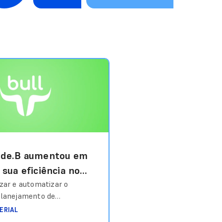
ode.B aumentou em
sua eficiência no
ento de campanhas
zar e automatizar o
planejamento de
 Ads usando IA.
m ampla experiência no
ERIAL
arketing digital, a Code.B