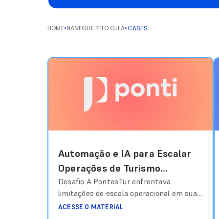
HOME
•
NAVEGUE PELO GUIA
•
CASES
Automação e IA para Escalar
Operações de Turismo
Corporativo na PontesTur
Desafio A PontesTur enfrentava
limitações de escala operacional em sua
operação de turismo corporativo devido
ACESSE O MATERIAL
ao alto volume de tarefas manuais,