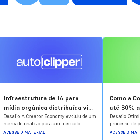
Infraestrutura de IA para
Como a C
mídia orgânica distribuída via
até 80% a 
competições de clipadores
Desafio A Creator Economy evoluiu de um
planejam
Desafio Otimi
mercado criativo para um mercado
processo de 
do Google
operacional. Grandes criadores,
campanhasCo
ACESSE O MATERIAL
ACESSE O MAT
influenciadores e grupos de mídia
segmento de m