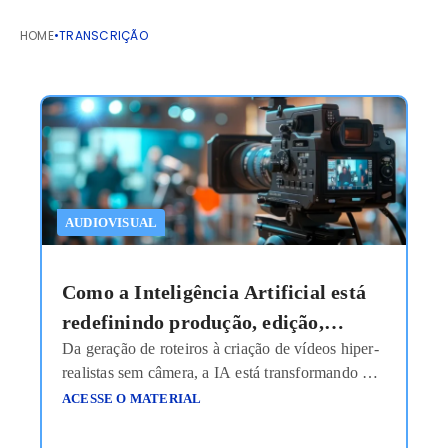
HOME
•
TRANSCRIÇÃO
AUDIOVISUAL
Como a Inteligência Artificial está
redefinindo produção, edição,
Da geração de roteiros à criação de vídeos hiper-
personalização e escala em vídeo e
realistas sem câmera, a IA está transformando o
áudio?
audiovisual em um sistema inteligente de
ACESSE O MATERIAL
produção sob demanda. Produzir conteúdo
audiovisual sempre foi sinônimo de estrutura