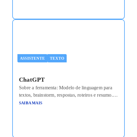
ASSISTENTE
TEXTO
ChatGPT
Sobre a ferramenta: Modelo de linguagem para
textos, brainstorm, respostas, roteiros e resumo.
Custo aproximado: Grátis (básico) / a partir de
SAIBA MAIS
US$20/mês (Plus) Link de acesso:
https://chat.openai.com