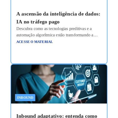
A ascensão da inteligência de dados:
IA no tráfego pago
Descubra como as tecnologias preditivas e a
automação algorítmica estão transformando a
gestão de anúncios em uma máquina de escala,
ACESSE O MATERIAL
eficiência e retorno sobre investimento sem
precedentes. O uso de IA no tráfego pago refere-
se à aplicação de algoritmos de Machine
Learning e Processamento de Linguagem Natural
(PLN) para automatizar a criação, a segmentação
e
Ler mais
INBOUND
Inbound adaptativo: entenda como