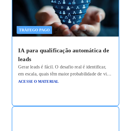
construída com base em média histórica,
intuição
Ler mais
TRÁFEGO PAGO
IA para qualificação automática de
leads
Gerar leads é fácil. O desafio real é identificar,
em escala, quais têm maior probabilidade de virar
receita — antes mesmo do time comercial entrar
ACESSE O MATERIAL
em contato. Durante anos, a métrica dominante
em campanhas de geração de leads foi o CPL
(Custo por Lead). Quanto mais baixo, melhor.
Mas existe um problema estrutural nisso: Lead
Ler
mais