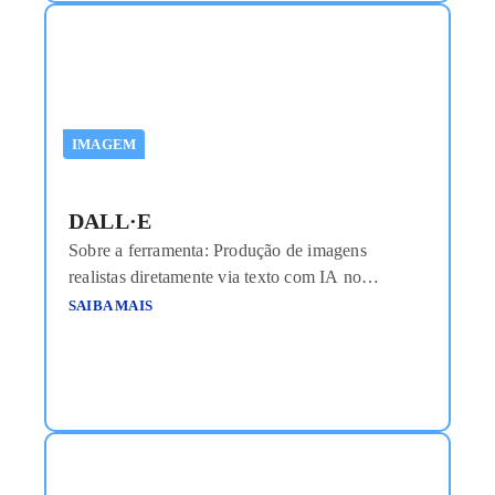
IMAGEM
DALL·E
Sobre a ferramenta: Produção de imagens
realistas diretamente via texto com IA no
ChatGPT. Custo aproximado: Incluído em planos
SAIBA MAIS
Plus com valores a partir de US$20/mês Link de
acesso: https://openai.com/dall-e-3