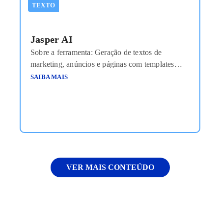
TEXTO
Jasper AI
Sobre a ferramenta: Geração de textos de
marketing, anúncios e páginas com templates
otimizados. Custo aproximado: Planos a partir de
SAIBA MAIS
US$39/mês Link de acesso: https://jasper.ai
VER MAIS CONTEÚDO