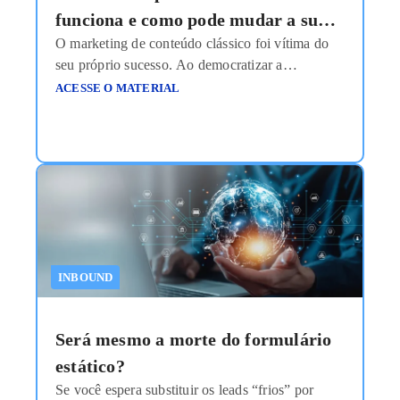
funciona e como pode mudar a sua
O marketing de conteúdo clássico foi vítima do
operação na captação de leads
seu próprio sucesso. Ao democratizar a
publicação, gerou-se um volume tal de
ACESSE O MATERIAL
informações genéricas que o consumidor
desenvolveu uma “blindagem cognitiva”. O
modelo de funil rígido, que empurra o usuário por
etapas pré-definidas (atração, conversão,
nutrição), tornou-se ineficiente porque ignora a
volatilidade do interesse humano. A mudança
Ler
mais
INBOUND
Será mesmo a morte do formulário
estático?
Se você espera substituir os leads “frios” por