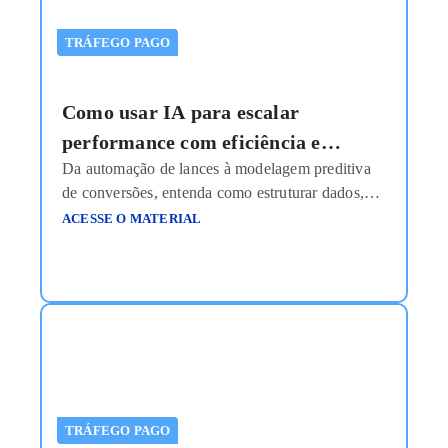
TRÁFEGO PAGO
Como usar IA para escalar
performance com eficiência e
Da automação de lances à modelagem preditiva
inteligência estratégica?
de conversões, entenda como estruturar dados,
treinar algoritmos e transformar investimento em
ACESSE O MATERIAL
mídia em vantagem competitiva real. Durante
muito tempo, o gestor de tráfego era quase um
“operador de painel”. Ajustava lance
manualmente, escolhia palavra-chave, definia
segmentação, pausava anúncios com base em
feeling e comemorava quando o CPA
Ler mais
TRÁFEGO PAGO