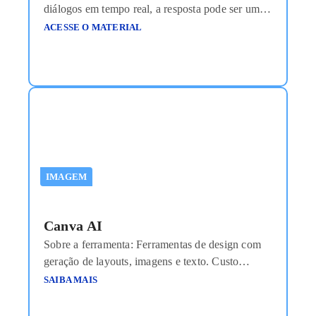
diálogos em tempo real, a resposta pode ser um
sonoro “sim”. Entenda aqui. Se você trabalha
ACESSE O MATERIAL
com marketing e vendas, conhece bem a cena:
um lead qualificado chega ao seu site, demonstra
interesse, mas se depara com um formulário de 10
campos. Ele desiste ou, quando finalmente
Ler
mais
IMAGEM
Canva AI
Sobre a ferramenta: Ferramentas de design com
geração de layouts, imagens e texto. Custo
aproximado: Freemium com planos a partir de
SAIBA MAIS
US$12mês Link de acesso: https://canva.com