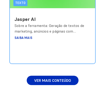
TEXTO
Jasper AI
Sobre a ferramenta: Geração de textos de
marketing, anúncios e páginas com
templates otimizados. Custo aproximado:
SAIBA MAIS
Planos a partir de US$39/mês Link de
acesso: https://jasper.ai
VER MAIS CONTEÚDO