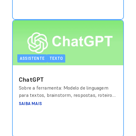
ASSISTENTE
TEXTO
ChatGPT
Sobre a ferramenta: Modelo de linguagem
para textos, brainstorm, respostas, roteiros
e resumo. Custo aproximado: Grátis (básico) /
SAIBA MAIS
a partir de US$20/mês (Plus) Link de acesso:
https://chat.openai.com