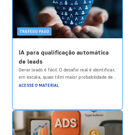
meta?”. Durante anos, essa resposta foi
construída com base em média histórica,
intuição
Ler mais
TRÁFEGO PAGO
IA para qualificação automática
de leads
Gerar leads é fácil. O desafio real é identificar,
em escala, quais têm maior probabilidade de
virar receita — antes mesmo do time
ACESSE O MATERIAL
comercial entrar em contato. Durante anos,
a métrica dominante em campanhas de
geração de leads foi o CPL (Custo por Lead).
Quanto mais baixo, melhor. Mas existe um
problema estrutural nisso: Lead
Ler mais