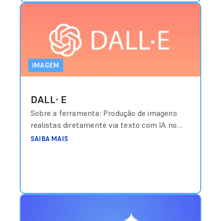
IMAGEM
DALL·E
Sobre a ferramenta: Produção de imagens
realistas diretamente via texto com IA no
ChatGPT. Custo aproximado: Incluído em
SAIBA MAIS
planos Plus com valores a partir de
US$20/mês Link de acesso:
https://openai.com/dall-e-3