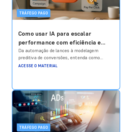
TRÁFEGO PAGO
Como usar IA para escalar
performance com eficiência e
inteligência estratégica?
Da automação de lances à modelagem
preditiva de conversões, entenda como
estruturar dados, treinar algoritmos e
ACESSE O MATERIAL
transformar investimento em mídia em
vantagem competitiva real. Durante muito
tempo, o gestor de tráfego era quase um
“operador de painel”. Ajustava lance
manualmente, escolhia palavra-chave,
definia segmentação, pausava anúncios com
base em feeling e comemorava quando o
CPA
Ler mais
TRÁFEGO PAGO