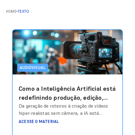
HOME
•
TEXTO
AUDIOVISUAL
Como a Inteligência Artificial está
redefinindo produção, edição,
personalização e escala em vídeo
Da geração de roteiros à criação de vídeos
hiper-realistas sem câmera, a IA está
e áudio?
transformando o audiovisual em um sistema
ACESSE O MATERIAL
inteligente de produção sob demanda.
Produzir conteúdo audiovisual sempre foi