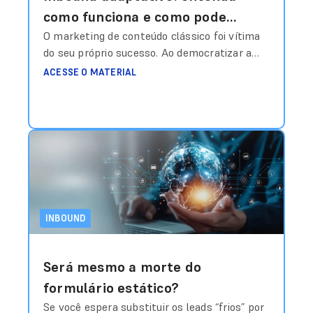
como funciona e como pode
mudar a sua operação na
O marketing de conteúdo clássico foi vítima
do seu próprio sucesso. Ao democratizar a
captação de leads
publicação, gerou-se um volume tal de
ACESSE O MATERIAL
informações genéricas que o consumidor
desenvolveu uma “blindagem cognitiva”. O
modelo de funil rígido, que empurra o usuário
por etapas pré-definidas (atração, conversão,
nutrição), tornou-se ineficiente porque ignora
a volatilidade do interesse humano. A
mudança
Ler mais
INBOUND
Será mesmo a morte do
formulário estático?
Se você espera substituir os leads “frios” por