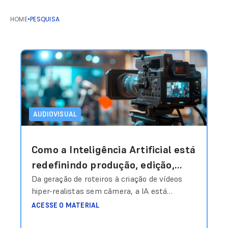
HOME
•
PESQUISA
AUDIOVISUAL
Como a Inteligência Artificial está
redefinindo produção, edição,
personalização e escala em vídeo
Da geração de roteiros à criação de vídeos
hiper-realistas sem câmera, a IA está
e áudio?
transformando o audiovisual em um sistema
ACESSE O MATERIAL
inteligente de produção sob demanda.
Produzir conteúdo audiovisual sempre foi