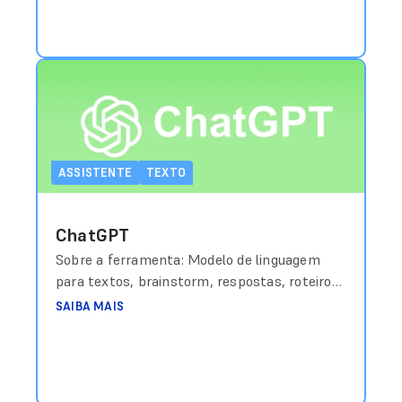
ASSISTENTE
TEXTO
ChatGPT
Sobre a ferramenta: Modelo de linguagem
para textos, brainstorm, respostas, roteiros
e resumo. Custo aproximado: Grátis (básico) /
SAIBA MAIS
a partir de US$20/mês (Plus) Link de acesso:
https://chat.openai.com