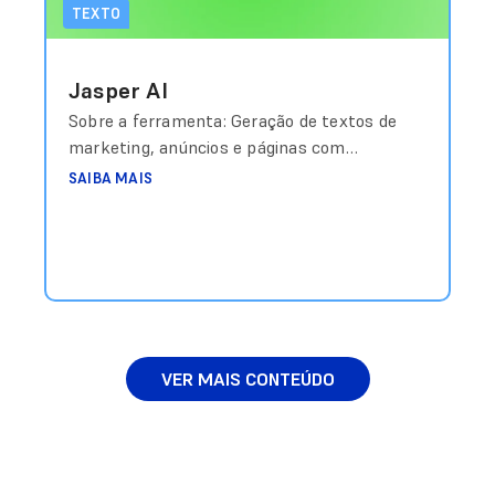
TEXTO
Jasper AI
Sobre a ferramenta: Geração de textos de
marketing, anúncios e páginas com
templates otimizados. Custo aproximado:
SAIBA MAIS
Planos a partir de US$39/mês Link de
acesso: https://jasper.ai
VER MAIS CONTEÚDO