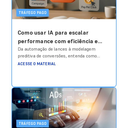
TRÁFEGO PAGO
Como usar IA para escalar
performance com eficiência e
inteligência estratégica?
Da automação de lances à modelagem
preditiva de conversões, entenda como
estruturar dados, treinar algoritmos e
ACESSE O MATERIAL
transformar investimento em mídia em
vantagem competitiva real. Durante muito
tempo, o gestor de tráfego era quase um
“operador de painel”. Ajustava lance
manualmente, escolhia palavra-chave,
definia segmentação, pausava anúncios com
base em feeling e comemorava quando o
CPA
Ler mais
TRÁFEGO PAGO