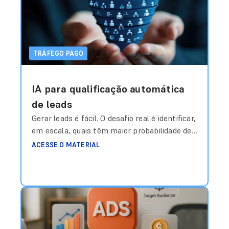
meta?”. Durante anos, essa resposta foi
construída com base em média histórica,
intuição
Ler mais
TRÁFEGO PAGO
IA para qualificação automática
de leads
Gerar leads é fácil. O desafio real é identificar,
em escala, quais têm maior probabilidade de
virar receita — antes mesmo do time
ACESSE O MATERIAL
comercial entrar em contato. Durante anos,
a métrica dominante em campanhas de
geração de leads foi o CPL (Custo por Lead).
Quanto mais baixo, melhor. Mas existe um
problema estrutural nisso: Lead
Ler mais