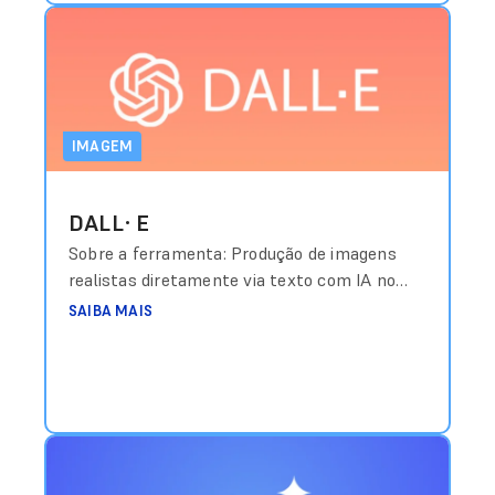
IMAGEM
DALL·E
Sobre a ferramenta: Produção de imagens
realistas diretamente via texto com IA no
ChatGPT. Custo aproximado: Incluído em
SAIBA MAIS
planos Plus com valores a partir de
US$20/mês Link de acesso:
https://openai.com/dall-e-3