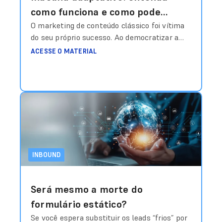
como funciona e como pode
mudar a sua operação na
O marketing de conteúdo clássico foi vítima
do seu próprio sucesso. Ao democratizar a
captação de leads
publicação, gerou-se um volume tal de
ACESSE O MATERIAL
informações genéricas que o consumidor
desenvolveu uma “blindagem cognitiva”. O
modelo de funil rígido, que empurra o usuário
por etapas pré-definidas (atração, conversão,
nutrição), tornou-se ineficiente porque ignora
a volatilidade do interesse humano. A
mudança
Ler mais
INBOUND
Será mesmo a morte do
formulário estático?
Se você espera substituir os leads “frios” por