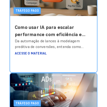
TRÁFEGO PAGO
Como usar IA para escalar
performance com eficiência e
inteligência estratégica?
Da automação de lances à modelagem
preditiva de conversões, entenda como
estruturar dados, treinar algoritmos e
ACESSE O MATERIAL
transformar investimento em mídia em
vantagem competitiva real. Durante muito
tempo, o gestor de tráfego era quase um
“operador de painel”. Ajustava lance
manualmente, escolhia palavra-chave,
definia segmentação, pausava anúncios com
base em feeling e comemorava quando o
CPA
Ler mais
TRÁFEGO PAGO