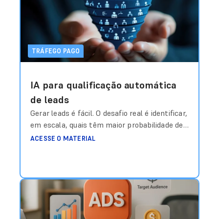
meta?”. Durante anos, essa resposta foi
construída com base em média histórica,
intuição
Ler mais
TRÁFEGO PAGO
IA para qualificação automática
de leads
Gerar leads é fácil. O desafio real é identificar,
em escala, quais têm maior probabilidade de
virar receita — antes mesmo do time
ACESSE O MATERIAL
comercial entrar em contato. Durante anos,
a métrica dominante em campanhas de
geração de leads foi o CPL (Custo por Lead).
Quanto mais baixo, melhor. Mas existe um
problema estrutural nisso: Lead
Ler mais