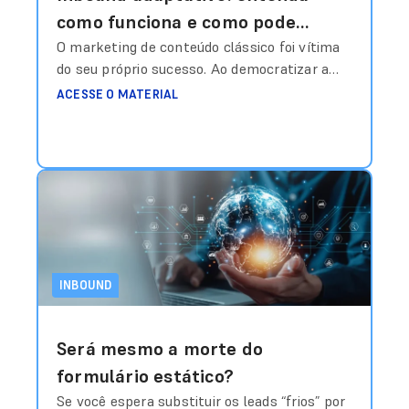
como funciona e como pode
mudar a sua operação na
O marketing de conteúdo clássico foi vítima
do seu próprio sucesso. Ao democratizar a
captação de leads
publicação, gerou-se um volume tal de
ACESSE O MATERIAL
informações genéricas que o consumidor
desenvolveu uma “blindagem cognitiva”. O
modelo de funil rígido, que empurra o usuário
por etapas pré-definidas (atração, conversão,
nutrição), tornou-se ineficiente porque ignora
a volatilidade do interesse humano. A
mudança
Ler mais
INBOUND
Será mesmo a morte do
formulário estático?
Se você espera substituir os leads “frios” por