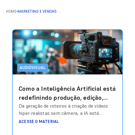
HOME
•
MARKETING E VENDAS
AUDIOVISUAL
Como a Inteligência Artificial está
redefinindo produção, edição,
personalização e escala em vídeo
Da geração de roteiros à criação de vídeos
hiper-realistas sem câmera, a IA está
e áudio?
transformando o audiovisual em um sistema
ACESSE O MATERIAL
inteligente de produção sob demanda.
Produzir conteúdo audiovisual sempre foi