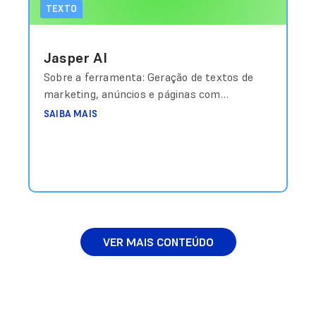
TEXTO
Jasper AI
Sobre a ferramenta: Geração de textos de
marketing, anúncios e páginas com
templates otimizados. Custo aproximado:
SAIBA MAIS
Planos a partir de US$39/mês Link de
acesso: https://jasper.ai
VER MAIS CONTEÚDO