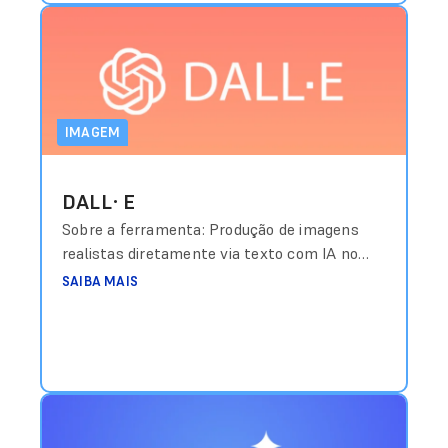
IMAGEM
DALL·E
Sobre a ferramenta: Produção de imagens
realistas diretamente via texto com IA no
ChatGPT. Custo aproximado: Incluído em
SAIBA MAIS
planos Plus com valores a partir de
US$20/mês Link de acesso:
https://openai.com/dall-e-3