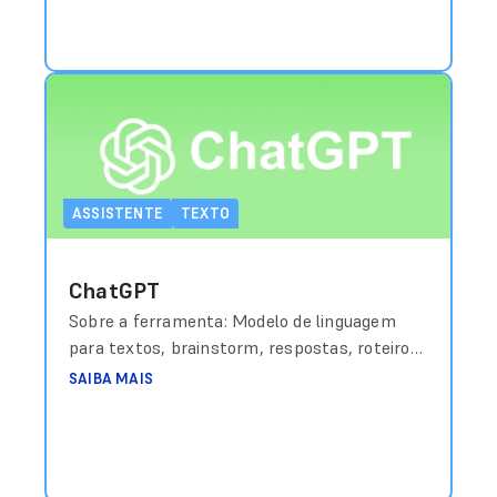
ASSISTENTE
TEXTO
ChatGPT
Sobre a ferramenta: Modelo de linguagem
para textos, brainstorm, respostas, roteiros
e resumo. Custo aproximado: Grátis (básico) /
SAIBA MAIS
a partir de US$20/mês (Plus) Link de acesso:
https://chat.openai.com