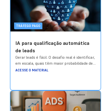
meta?”. Durante anos, essa resposta foi
construída com base em média histórica,
intuição
Ler mais
TRÁFEGO PAGO
IA para qualificação automática
de leads
Gerar leads é fácil. O desafio real é identificar,
em escala, quais têm maior probabilidade de
virar receita — antes mesmo do time
ACESSE O MATERIAL
comercial entrar em contato. Durante anos,
a métrica dominante em campanhas de
geração de leads foi o CPL (Custo por Lead).
Quanto mais baixo, melhor. Mas existe um
problema estrutural nisso: Lead
Ler mais