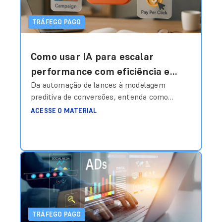
TRÁFEGO PAGO
Como usar IA para escalar
performance com eficiência e
inteligência estratégica?
Da automação de lances à modelagem
preditiva de conversões, entenda como
estruturar dados, treinar algoritmos e
ACESSE O MATERIAL
transformar investimento em mídia em
vantagem competitiva real. Durante muito
tempo, o gestor de tráfego era quase um
“operador de painel”. Ajustava lance
manualmente, escolhia palavra-chave,
definia segmentação, pausava anúncios com
base em feeling e comemorava quando o
CPA
Ler mais
TRÁFEGO PAGO