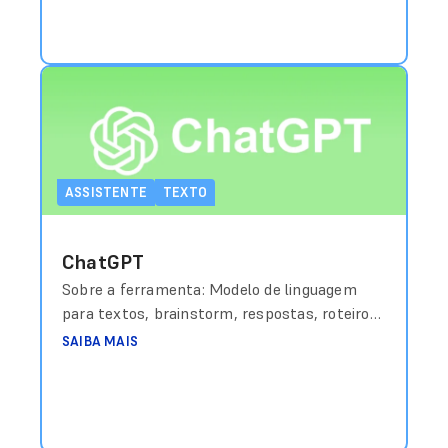
ASSISTENTE
TEXTO
ChatGPT
Sobre a ferramenta: Modelo de linguagem
para textos, brainstorm, respostas, roteiros
e resumo. Custo aproximado: Grátis (básico) /
SAIBA MAIS
a partir de US$20/mês (Plus) Link de acesso:
https://chat.openai.com