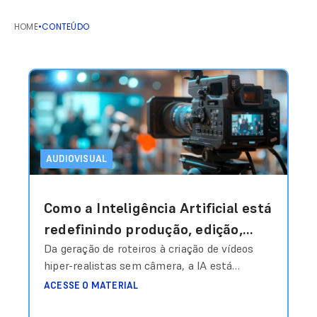
HOME
•
CONTEÚDO
AUDIOVISUAL
Como a Inteligência Artificial está
redefinindo produção, edição,
personalização e escala em vídeo
Da geração de roteiros à criação de vídeos
hiper-realistas sem câmera, a IA está
e áudio?
transformando o audiovisual em um sistema
ACESSE O MATERIAL
inteligente de produção sob demanda.
Produzir conteúdo audiovisual sempre foi