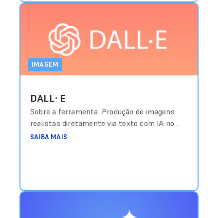
IMAGEM
DALL·E
Sobre a ferramenta: Produção de imagens
realistas diretamente via texto com IA no
ChatGPT. Custo aproximado: Incluído em
SAIBA MAIS
planos Plus com valores a partir de
US$20/mês Link de acesso:
https://openai.com/dall-e-3