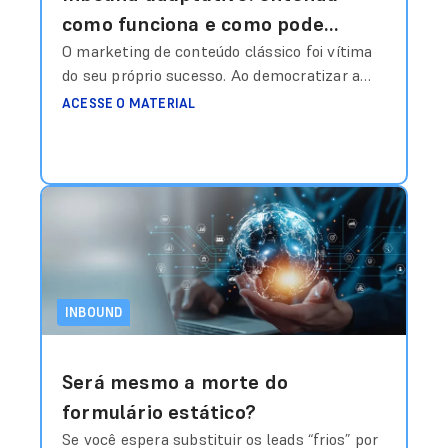
como funciona e como pode
mudar a sua operação na
O marketing de conteúdo clássico foi vítima
do seu próprio sucesso. Ao democratizar a
captação de leads
publicação, gerou-se um volume tal de
ACESSE O MATERIAL
informações genéricas que o consumidor
desenvolveu uma “blindagem cognitiva”. O
modelo de funil rígido, que empurra o usuário
por etapas pré-definidas (atração, conversão,
nutrição), tornou-se ineficiente porque ignora
a volatilidade do interesse humano. A
mudança
Ler mais
INBOUND
Será mesmo a morte do
formulário estático?
Se você espera substituir os leads “frios” por