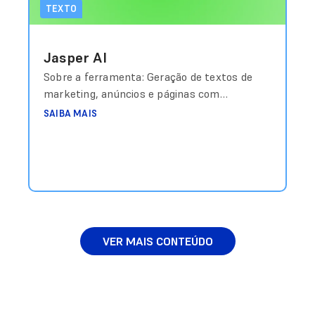
TEXTO
Jasper AI
Sobre a ferramenta: Geração de textos de
marketing, anúncios e páginas com
templates otimizados. Custo aproximado:
SAIBA MAIS
Planos a partir de US$39/mês Link de
acesso: https://jasper.ai
VER MAIS CONTEÚDO