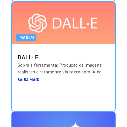
IMAGEM
DALL·E
Sobre a ferramenta: Produção de imagens
realistas diretamente via texto com IA no
ChatGPT. Custo aproximado: Incluído em
SAIBA MAIS
planos Plus com valores a partir de
US$20/mês Link de acesso:
https://openai.com/dall-e-3