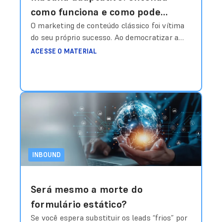
como funciona e como pode
mudar a sua operação na
O marketing de conteúdo clássico foi vítima
do seu próprio sucesso. Ao democratizar a
captação de leads
publicação, gerou-se um volume tal de
ACESSE O MATERIAL
informações genéricas que o consumidor
desenvolveu uma “blindagem cognitiva”. O
modelo de funil rígido, que empurra o usuário
por etapas pré-definidas (atração, conversão,
nutrição), tornou-se ineficiente porque ignora
a volatilidade do interesse humano. A
mudança
Ler mais
INBOUND
Será mesmo a morte do
formulário estático?
Se você espera substituir os leads “frios” por