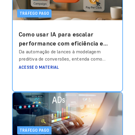
TRÁFEGO PAGO
Como usar IA para escalar
performance com eficiência e
inteligência estratégica?
Da automação de lances à modelagem
preditiva de conversões, entenda como
estruturar dados, treinar algoritmos e
ACESSE O MATERIAL
transformar investimento em mídia em
vantagem competitiva real. Durante muito
tempo, o gestor de tráfego era quase um
“operador de painel”. Ajustava lance
manualmente, escolhia palavra-chave,
definia segmentação, pausava anúncios com
base em feeling e comemorava quando o
CPA
Ler mais
TRÁFEGO PAGO