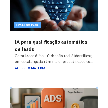
meta?”. Durante anos, essa resposta foi
construída com base em média histórica,
intuição
Ler mais
TRÁFEGO PAGO
IA para qualificação automática
de leads
Gerar leads é fácil. O desafio real é identificar,
em escala, quais têm maior probabilidade de
virar receita — antes mesmo do time
ACESSE O MATERIAL
comercial entrar em contato. Durante anos,
a métrica dominante em campanhas de
geração de leads foi o CPL (Custo por Lead).
Quanto mais baixo, melhor. Mas existe um
problema estrutural nisso: Lead
Ler mais