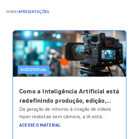
HOME
•
APRESENTAÇÕES
AUDIOVISUAL
Como a Inteligência Artificial está
redefinindo produção, edição,
personalização e escala em vídeo
Da geração de roteiros à criação de vídeos
hiper-realistas sem câmera, a IA está
e áudio?
transformando o audiovisual em um sistema
ACESSE O MATERIAL
inteligente de produção sob demanda.
Produzir conteúdo audiovisual sempre foi