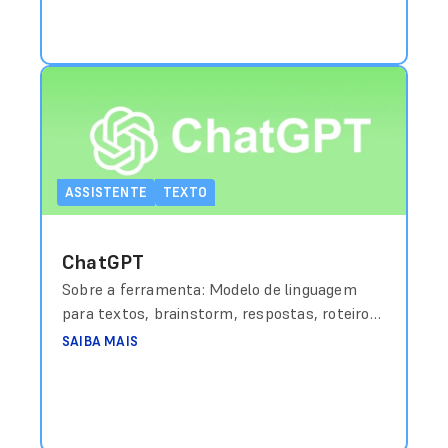
ASSISTENTE
TEXTO
ChatGPT
Sobre a ferramenta: Modelo de linguagem
para textos, brainstorm, respostas, roteiros
e resumo. Custo aproximado: Grátis (básico) /
SAIBA MAIS
a partir de US$20/mês (Plus) Link de acesso:
https://chat.openai.com