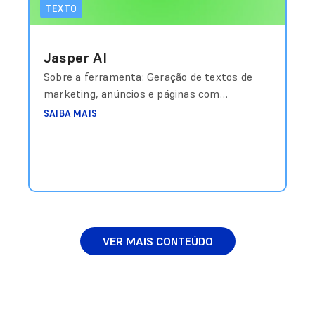
TEXTO
Jasper AI
Sobre a ferramenta: Geração de textos de
marketing, anúncios e páginas com
templates otimizados. Custo aproximado:
SAIBA MAIS
Planos a partir de US$39/mês Link de
acesso: https://jasper.ai
VER MAIS CONTEÚDO