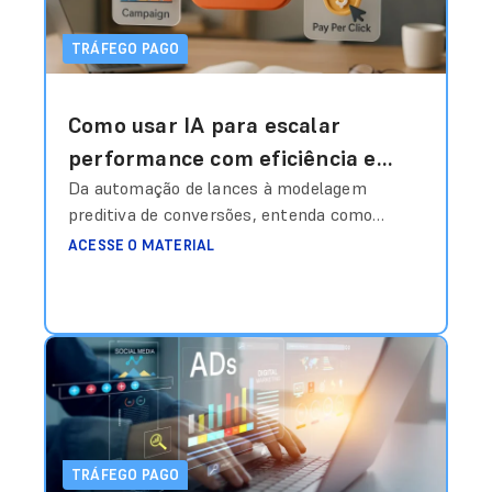
TRÁFEGO PAGO
Como usar IA para escalar
performance com eficiência e
inteligência estratégica?
Da automação de lances à modelagem
preditiva de conversões, entenda como
estruturar dados, treinar algoritmos e
ACESSE O MATERIAL
transformar investimento em mídia em
vantagem competitiva real. Durante muito
tempo, o gestor de tráfego era quase um
“operador de painel”. Ajustava lance
manualmente, escolhia palavra-chave,
definia segmentação, pausava anúncios com
base em feeling e comemorava quando o
CPA
Ler mais
TRÁFEGO PAGO