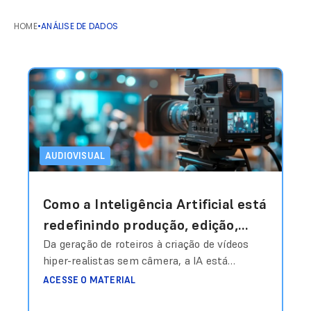
HOME
•
ANÁLISE DE DADOS
AUDIOVISUAL
Como a Inteligência Artificial está
redefinindo produção, edição,
personalização e escala em vídeo
Da geração de roteiros à criação de vídeos
hiper-realistas sem câmera, a IA está
e áudio?
transformando o audiovisual em um sistema
ACESSE O MATERIAL
inteligente de produção sob demanda.
Produzir conteúdo audiovisual sempre foi