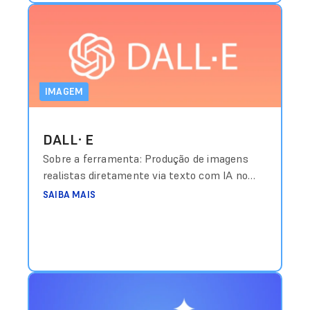
IMAGEM
DALL·E
Sobre a ferramenta: Produção de imagens
realistas diretamente via texto com IA no
ChatGPT. Custo aproximado: Incluído em
SAIBA MAIS
planos Plus com valores a partir de
US$20/mês Link de acesso:
https://openai.com/dall-e-3