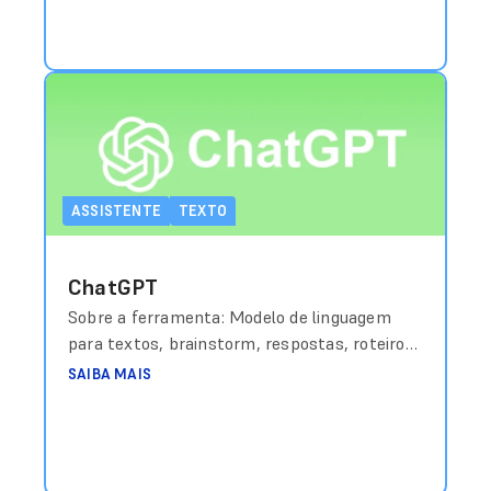
ASSISTENTE
TEXTO
ChatGPT
Sobre a ferramenta: Modelo de linguagem
para textos, brainstorm, respostas, roteiros
e resumo. Custo aproximado: Grátis (básico) /
SAIBA MAIS
a partir de US$20/mês (Plus) Link de acesso:
https://chat.openai.com