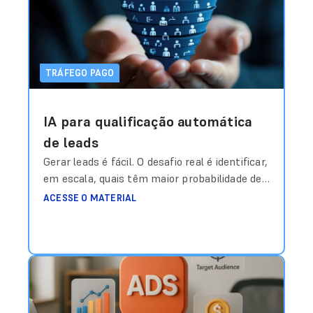
meta?”. Durante anos, essa resposta foi
construída com base em média histórica,
intuição
Ler mais
TRÁFEGO PAGO
IA para qualificação automática
de leads
Gerar leads é fácil. O desafio real é identificar,
em escala, quais têm maior probabilidade de
virar receita — antes mesmo do time
ACESSE O MATERIAL
comercial entrar em contato. Durante anos,
a métrica dominante em campanhas de
geração de leads foi o CPL (Custo por Lead).
Quanto mais baixo, melhor. Mas existe um
problema estrutural nisso: Lead
Ler mais