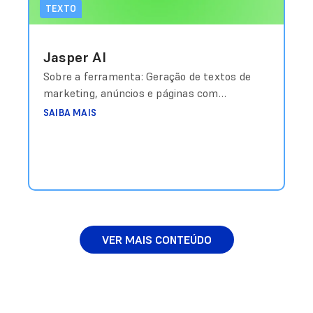
TEXTO
Jasper AI
Sobre a ferramenta: Geração de textos de
marketing, anúncios e páginas com
templates otimizados. Custo aproximado:
SAIBA MAIS
Planos a partir de US$39/mês Link de
acesso: https://jasper.ai
VER MAIS CONTEÚDO