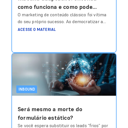
como funciona e como pode
mudar a sua operação na
O marketing de conteúdo clássico foi vítima
do seu próprio sucesso. Ao democratizar a
captação de leads
publicação, gerou-se um volume tal de
ACESSE O MATERIAL
informações genéricas que o consumidor
desenvolveu uma “blindagem cognitiva”. O
modelo de funil rígido, que empurra o usuário
por etapas pré-definidas (atração, conversão,
nutrição), tornou-se ineficiente porque ignora
a volatilidade do interesse humano. A
mudança
Ler mais
INBOUND
Será mesmo a morte do
formulário estático?
Se você espera substituir os leads “frios” por